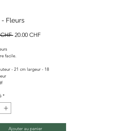
 - Fleurs
Prix
Prix
 CHF 
20.00 CHF
original
promotionnel
eurs
e facile.
teur - 21 cm largeur - 18
geur
df
é
*
Ajouter au panier