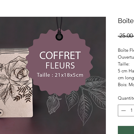
Boîte
 25.00
Boîte Fl
Ouvertur
Taille:
5 cm Hau
cm lon
Bois: M
Quantit